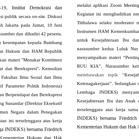
melalui aplikasi Zoom Meetin
Institut Demokrasi dan
D-19,
Kegiatan ini menghadirkan emp
i publik secara on-site. Diskusi
Titihalawa selaku moderator 
ah Jakarta pada Jumat, 10 Juni
Instrumen HAM Kemenkumham 
sumber dan dihadiri 42 peserta.
untuk Kesejahteraan Ibu 
kan kesempatan kepada Bambang
narasumber kedua Luluk Nu
terian Hukum dan HAM Republik
menyampaikan materi “Penting
aikan materi "Menakar Komitmen
RUU KIA”. Narasumber keti
t dan Berekspresi". Kemudian
membawakan topik “
Kesej
 Fakultas Ilmu Sosial dan Ilmu
Ketenagakerjaan”. Sedangkan 
if Parameter Politik Indonesia)
Lembaga INDEKS) menyampa
n Berpendapat dan Berekspresi
Kesejahteraan Ibu dan Anak 
ng Sunandar (Direktur Eksekutif
terselenggara atas kerja sam
men Negara dalam Penegakan
INDEKS) bersama Friedrich 
n ini terselenggara atas kerja
Kementerian Hukum dan Hak 
aga INDEKS) bersama Friedrich
g Kementerian Hukum dan Hak