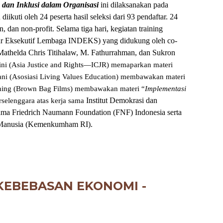
dan Inklusi dalam Organisasi
ini dilaksanakan pada
ikuti oleh 24 peserta hasil seleksi dari 93 pendaftar. 24
n, dan non-profit. Selama tiga hari, kegiatan training
tur Eksekutif Lembaga INDEKS) yang didukung oleh co-
thelda Chris Titihalaw, M. Fathurrahman, dan Sukron
ini (Asia Justice and Rights—ICJR) memaparkan materi
ni (Asosiasi Living Values Education) membawakan materi
ning (Brown Bag Films) membawakan materi “
Implementasi
Institut Demokrasi dan
erselenggara atas kerja sama
ma Friedrich Naumann Foundation (FNF) Indonesia serta
Manusia (Kemenkumham RI).
KEBE
BASAN EKONOMI
-