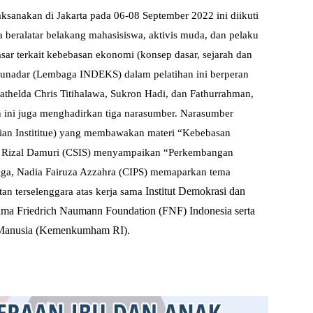
aksanakan di Jakarta pada 06-08 September 2022 ini diikuti
ka beralatar belakang mahasisiswa, aktivis muda, dan pelaku
asar terkait kebebasan ekonomi (konsep dasar, sejarah dan
unadar (Lembaga INDEKS) dalam pelatihan ini berperan
athelda Chris Titihalawa, Sukron Hadi, dan Fathurrahman,
 ini juga menghadirkan tiga narasumber. Narasumber
ian Instititue) yang membawakan materi “Kebebasan
e Rizal Damuri (CSIS) menyampaikan “Perkembangan
ga, Nadia Fairuza Azzahra (CIPS) memaparkan tema
Institut Demokrasi dan
tan terselenggara atas kerja sama
ma Friedrich Naumann Foundation (FNF) Indonesia serta
Manusia (Kemenkumham RI).