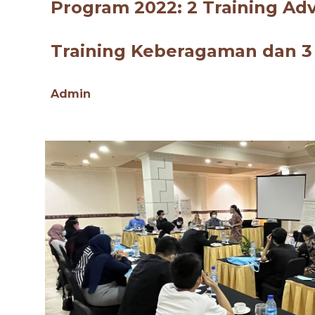
Program 202
2
:
2
Training Adv
Training K
eberagaman
dan
Admin