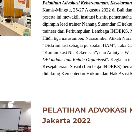
Pelatihan Advokasi Keberagaman, Kesetaraan 
Kamis-Minggu, 25-27 Agustus 2022 di Bali dan di
peserta ini mewakili institusi bisnis, pemerintaha
dipimpin lead trainer Nanang Sunandar (Direk
traineer dari Perkumpulan Lembaga INDEKS, Ma
Hadi.
tiga narasumber. Narasumber Atikah Nura
“Diskriminasi sebagia persoalan HAM”; Taka Ga
“Komunikasi Nir-Kekerasan”; dan Anintyas We
DEI dalam Tata Kelola Organisasi
”. Kegiatan t
Kesejahteraan Sosial (Lembaga INDEKS) bersa
didukung Kementerian Hukum dan Hak Asasi 
PELATIHAN ADVOKASI 
Jakarta
2022