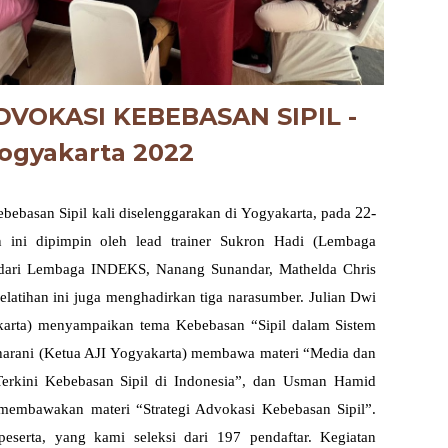
VOKASI KEBEBASAN SIPIL -
ogy
akarta 2022
22-
ebebasan Sipil kali
diselenggarakan di Yogyakarta, pada
n ini dipimpin oleh lead trainer Sukron Hadi (Lembaga
 dari Lembaga INDEKS, Nanang Sunandar, Mathelda Chris
elatihan ini juga menghadirkan tiga narasumber. Julian Dwi
karta) menyampaikan tema Kebebasan “Sipil dalam Sistem
arani (Ketua AJI Yogyakarta) membawa materi “Media dan
erkini Kebebasan Sipil di Indonesia”, dan Usman Hamid
 membawakan materi “Strategi Advokasi Kebebasan Sipil”.
 peserta, yang kami seleksi dari 197 pendaftar.
Kegiatan