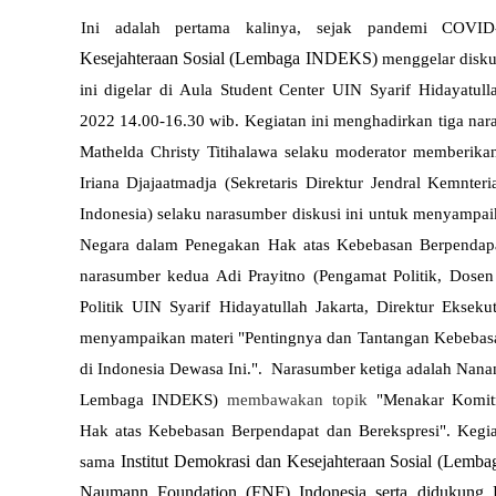
Ini adalah pertama kalinya, sejak pandemi COVI
Kesejahteraan Sosial (Lembaga INDEKS)
menggelar diskus
ini digelar di Aula Student Center UIN Syarif Hidayatull
2022 14.00-16.30 wib. Kegiatan ini menghadirkan tiga nara
Mathelda Christy Titihalawa selaku moderator memberi
Iriana Djajaatmadja (Sekretaris Direktur Jendral Kemn
Indonesia) selaku narasumber diskusi ini untuk menyamp
Negara dalam Penegakan Hak atas Kebebasan Berpendapa
narasumber kedua Adi Prayitno (Pengamat Politik, Dosen
Politik UIN Syarif Hidayatullah Jakarta, Direktur Eksekut
menyampaikan materi "Pentingnya dan Tantangan Kebebasa
di Indonesia Dewasa Ini.". Narasumber ketiga adalah Nana
Lembaga INDEKS)
membawakan topik
"Menakar Komit
Hak atas Kebebasan Berpendapat dan Berekspresi". Kegiata
Institut Demokrasi dan Kesejahteraan Sosial (Lemb
sama
Naumann Foundation (FNF) Indonesia serta didukun