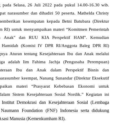
g pada Selasa, 26 Juli 2022 pada pukul 14.00-16.30 wib.
at narasumber dan dihadiri 50 peserta. Mathelda Christy
memberikan kesempatan kepada Betni Batubara (Direktur
RI) untuk menyampaikan materi “Komitmen Pemerintah
dan Anak" dan RUU KIA Perspektif HAM”. Kemudian
r Hamidah (Komisi IV DPR RI/Anggota Baleg DPR RI)
nya Aturan tentang Kesejahteraan Ibu dan Anak melalui
ga adalah Iim Fahima Jachja (Pengusaha Perempuan)
ahteraan Ibu dan Anak dalam Perspektif Bisnis dan
narasumber keempat, Nanang Sunandar (Direktur Eksekutif
ikan materi “Prasyarat Kebebasan Ekonomi untuk
dalam Sistem Kesejahteraan Sosial Nordik.”
Kegiatan ini
Institut Demokrasi dan Kesejahteraan Sosial (Lembaga
a
Naumann Foundation (FNF) Indonesia serta didukung
Asasi Manusia (Kemenkumham RI).