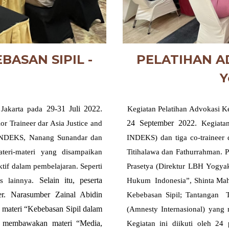
E
BASAN SIPIL -
PELATIHAN AD
Y
29-31 Juli 2022
 Jakarta pada
.
Kegiatan P
elatihan Advokasi K
24 September 2022
or Traineer dar Asia Justice and
.
Kegiata
 INDEKS, Nanang Sunandar dan
INDEKS) dan tiga co-traineer
teri-materi yang disampaikan
Titihalawa dan Fathurrahman. P
if dalam pembelajaran. Seperti
Prasetya (Direktur LBH Yogya
Selain itu, peserta
tas lainnya.
Hukum Indonesia”, Shinta Mah
er. Narasumber Zainal Abidin
Kebebasan Sipil; Tantangan T
 materi “Kebebasan Sipil dalam
(Amnesty Internasional) yang
) membawakan materi “Media,
Kegiatan ini diikuti oleh 24