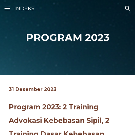
INDEKS
Skip to main content
Skip to navigation
PROGRAM 202
3
31 Desember 202
3
Program 202
3
:
2
Training
Advokasi Kebebasan Sipil, 2
Training Dasar Kebebasan