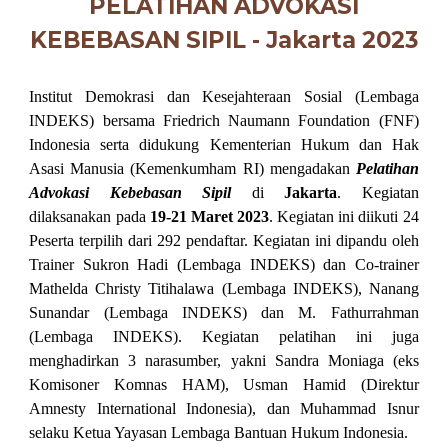
PELATIHAN ADVOKASI
KEBEBASAN SIPIL - Jakarta 202
3
Institut Demokrasi dan Kesejahteraan Sosial (Lembaga
INDEKS) bersama Friedrich Naumann Foundation (FNF)
Indonesia serta didukung Kementerian Hukum dan Hak
Asasi Manusia (Kemenkumham RI) mengadakan
Pelatihan
Advokasi Kebebasan Sipil
di
Jakarta
. Kegiatan
dilaksanakan pada
19-21 Maret 2023
. Kegiatan ini diikuti 24
Peserta terpilih dari 2
92
pendaftar. Kegiatan ini dipandu oleh
Trainer Sukron Hadi (Lembaga INDEKS) dan Co-trainer
Mathelda Christy Titihalawa (Lembaga INDEKS)
, Nanang
Sunandar (Lembaga INDEKS) dan M. Fathurrahman
(Lembaga INDEKS). Kegiatan pelatihan ini juga
menghadirkan 3 narasumber, yakni
Sandra Moniaga (eks
Komisoner Komnas HAM)
,
Usman Hamid
(Direktur
A
mnesty International Indonesia),
dan Muhammad Isnur
selaku Ketua Yayasan Lembaga Bantuan Hukum Indonesia.