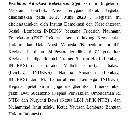
Pelatihan Advokasi Kebebasan Sipil
kali ini di gelar di
Mataram, Lombok, Nusa Tenggara Barat
. Kegiatan
dilaksanakan pada
16-18 Juni 2023
. Kegiatan ini
di
selenggarakan oleh
Institut Demokrasi dan Kesejahteraan
Sosial (Lembaga INDEKS) bersama Friedrich Naumann
Foundation (FNF) Indonesia serta didukung Kementerian
Hukum dan Hak Asasi Manusia (Kemenkumham RI)
.
Kegiatan ini diikuti 24 Peserta terpilih dari
31
2 pendaftar.
Kegiatan ini dipandu oleh Trainer Sukron Hadi (Lembaga
INDEKS) dan Co-trainer Mathelda Christy Titihalawa
(Lembaga INDEKS)
,
Nanang Sunandar (Lembaga
INDEKS) dan M. Fathurrahman (Lembaga INDEKS).
Kegiatan pelatihan ini juga menghadirkan 3 narasumber,
yakni
Dwi Sudarsono (Kepala Perwakilan Ombudsman RI
NTB) dan Nuryanti Dewi (Ketua LBH APIK NTB)
, dan
Muhammad Isnur selaku Ketua Yayasan Lembaga Bantuan
Hukum Indonesia.