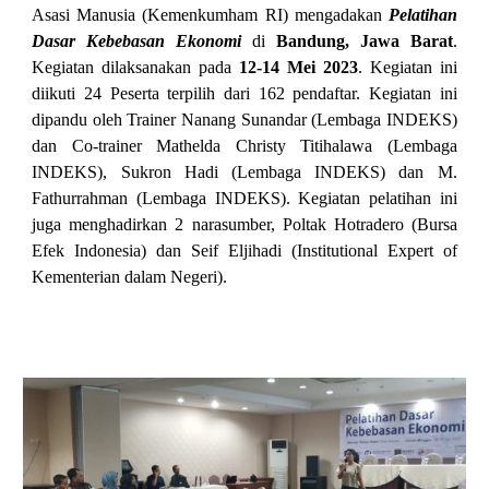
Asasi Manusia (Kemenkumham RI) mengadakan
Pelatihan
Dasar Kebebasan Ekonomi
di
Bandung, Jawa Barat
.
Kegiatan dilaksanakan pada
12-14 Mei 2023
. Kegiatan ini
diikuti 24 Peserta terpilih dari
16
2 pendaftar. Kegiatan ini
dipandu oleh Trainer
Nanang Sunandar
(Lembaga INDEKS)
dan Co-trainer Mathelda Christy Titihalawa (Lembaga
INDEKS),
Sukron Hadi
(Lembaga INDEKS) dan M.
Fathurrahman (Lembaga INDEKS). Kegiatan pelatihan ini
juga menghadirkan
2
narasumber,
Poltak Hotradero (Bursa
Efek Indonesia) dan Seif Eljihadi (Institutional Expert of
Kementerian dalam Negeri)
.